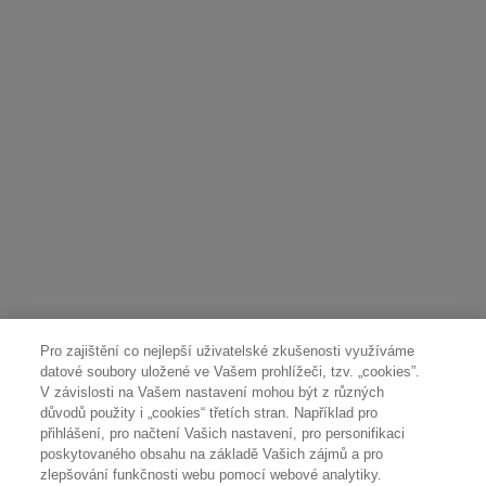
Pro zajištění co nejlepší uživatelské zkušenosti využíváme
datové soubory uložené ve Vašem prohlížeči, tzv. „cookies”.
V závislosti na Vašem nastavení mohou být z různých
důvodů použity i „cookies“ třetích stran. Například pro
přihlášení, pro načtení Vašich nastavení, pro personifikaci
poskytovaného obsahu na základě Vašich zájmů a pro
zlepšování funkčnosti webu pomocí webové analytiky.